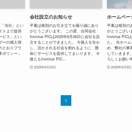
会社設立のお知らせ
ホームペー
（以下「当社」とい
平素は格別のお引き立てを賜り誠にあり
平素は格別の
イト上で提供
がとうございます。 この度、合同会社
がとうござい
ービス」とい
Invictus PICは2025年6月26日に会社を設
Invictus
ザーの個人情
立することができました。 今後人を生か
た。 当ホー
のとおりプラ
し、活かされる社会を創れるように、懸
め、弊社の事
本ポリシー」
命にサービスを提供してまいります。 今
していきます。 今
後ともInvictus PIC...
ろしくお願い申し
2025年6月30日
2025年6月9日
1